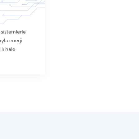
 sistemlerle
ıyla enerji
lı hale