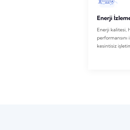
Enerji İzlem
Enerji kalites
performansını i
kesintisiz işlet