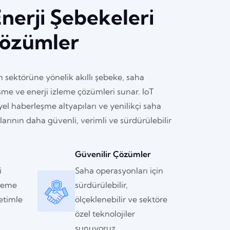
Enerji Şebekeleri
 Çözümler
m sektörüne yönelik akıllı şebeke, saha
me ve enerji izleme çözümleri sunar. IoT
iyel haberleşme altyapıları ve yenilikçi saha
larının daha güvenli, verimli ve sürdürülebilir
Güvenilir Çözümler
i
Saha operasyonları için
zleme
sürdürülebilir,
etimle
ölçeklenebilir ve sektöre
özel teknolojiler
sunuyoruz.