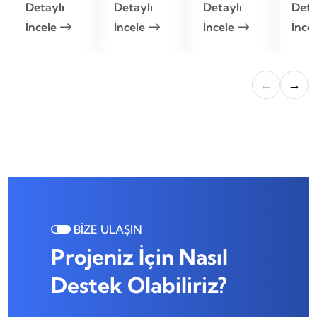
Detaylı
Detaylı
Detaylı
Deta
İncele
İncele
İncele
İnce
←
→
BİZE ULAŞIN
Projeniz İçin Nasıl
Destek Olabiliriz?