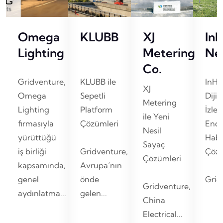
Omega
KLUBB
XJ
In
Lighting
Metering
Ne
Co.
Gridventure,
KLUBB ile
InHa
XJ
Omega
Sepetli
Dijit
Metering
Lighting
Platform
İzle
ile Yeni
firmasıyla
Çözümleri
Endü
Nesil
yürüttüğü
Habe
Sayaç
iş birliği
Gridventure,
Çözü
Çözümleri
kapsamında,
Avrupa’nın
genel
önde
Gridv
Gridventure,
aydınlatma...
gelen...
China
Electrical...