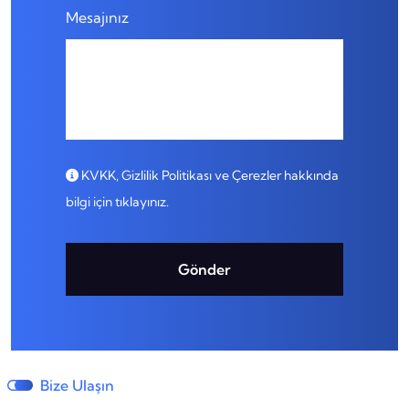
Mesajınız
KVKK, Gizlilik Politikası ve Çerezler hakkında
bilgi için tıklayınız.
Gönder
Bize Ulaşın