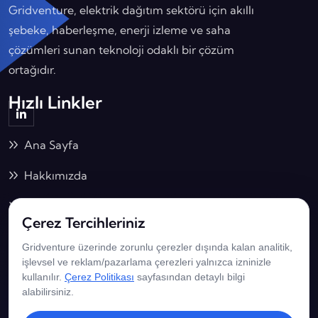
Gridventure, elektrik dağıtım sektörü için akıllı
şebeke, haberleşme, enerji izleme ve saha
çözümleri sunan teknoloji odaklı bir çözüm
ortağıdır.
Hızlı Linkler
Ana Sayfa
Hakkımızda
Çözümlerimiz
Çerez Tercihleriniz
İş Birliklerimiz
Gridventure üzerinde zorunlu çerezler dışında kalan analitik,
İletişim Bilgilerimiz
işlevsel ve reklam/pazarlama çerezleri yalnızca izninizle
kullanılır.
Çerez Politikası
sayfasından detaylı bilgi
alabilirsiniz.
Adalet Mah. Hasan Gönüllü Bulvarı No: 15/1