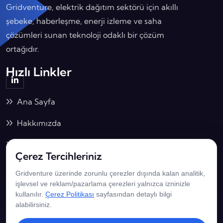
Gridventure, elektrik dağıtım sektörü için akıllı
şebeke, haberleşme, enerji izleme ve saha
çözümleri sunan teknoloji odaklı bir çözüm
ortağıdır.
Hızlı Linkler
Ana Sayfa
Hakkımızda
Çözümlerimiz
Çerez Tercihleriniz
İş Birliklerimiz
Gridventure üzerinde zorunlu çerezler dışında kalan analitik,
İletişim Bilgilerimiz
işlevsel ve reklam/pazarlama çerezleri yalnızca izninizle
kullanılır.
Çerez Politikası
sayfasından detaylı bilgi
alabilirsiniz.
Adalet Mah. Hasan Gönüllü Bulvarı No: 15/1