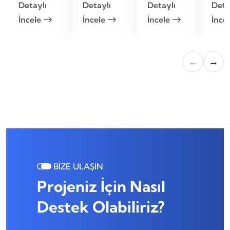
Detaylı
Detaylı
Detaylı
Deta
İncele
İncele
İncele
İnce
←
→
BİZE ULAŞIN
Projeniz İçin Nasıl
Destek Olabiliriz?