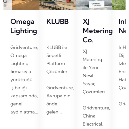
Omega
KLUBB
XJ
In
Lighting
Metering
Ne
Co.
Gridventure,
KLUBB ile
InHa
XJ
Omega
Sepetli
Dijit
Metering
Lighting
Platform
İzle
ile Yeni
firmasıyla
Çözümleri
Endü
Nesil
yürüttüğü
Habe
Sayaç
iş birliği
Gridventure,
Çözü
Çözümleri
kapsamında,
Avrupa’nın
genel
önde
Gridv
Gridventure,
aydınlatma...
gelen...
China
Electrical...