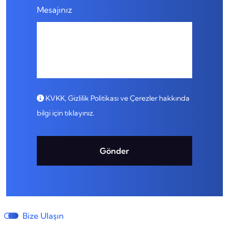
Mesajınız
KVKK, Gizlilik Politikası ve Çerezler hakkında
bilgi için tıklayınız.
Gönder
Bize Ulaşın