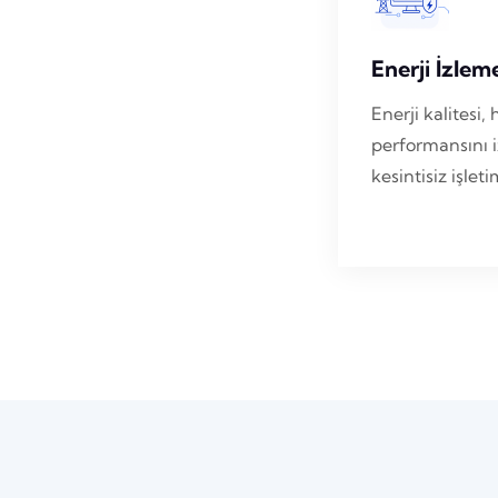
Enerji İzlem
Enerji kalites
performansını i
kesintisiz işlet