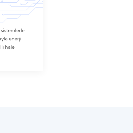
 sistemlerle
ıyla enerji
lı hale