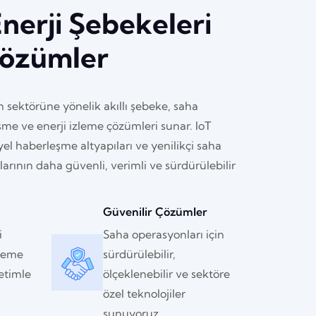
Enerji Şebekeleri
 Çözümler
m sektörüne yönelik akıllı şebeke, saha
me ve enerji izleme çözümleri sunar. IoT
iyel haberleşme altyapıları ve yenilikçi saha
larının daha güvenli, verimli ve sürdürülebilir
Güvenilir Çözümler
i
Saha operasyonları için
zleme
sürdürülebilir,
etimle
ölçeklenebilir ve sektöre
özel teknolojiler
sunuyoruz.