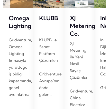
Omega
KLUBB
XJ
In
Lighting
Metering
Ne
Co.
Gridventure,
KLUBB ile
InHa
XJ
Omega
Sepetli
Dijit
Metering
Lighting
Platform
İzle
ile Yeni
firmasıyla
Çözümleri
Endü
Nesil
yürüttüğü
Habe
Sayaç
iş birliği
Gridventure,
Çözü
Çözümleri
kapsamında,
Avrupa’nın
genel
önde
Gridv
Gridventure,
aydınlatma...
gelen...
China
Electrical...