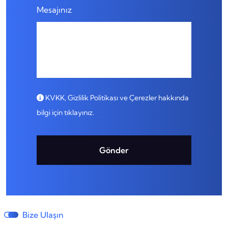
Mesajınız
KVKK, Gizlilik Politikası ve Çerezler hakkında
bilgi için tıklayınız.
Gönder
Bize Ulaşın