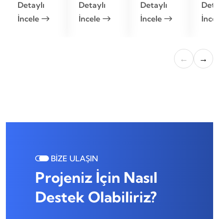
Detaylı
Detaylı
Detaylı
Deta
İncele
İncele
İncele
İnce
←
→
BİZE ULAŞIN
Projeniz İçin Nasıl
Destek Olabiliriz?