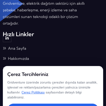
Gridventure, elektrik dağıtım sektörü için akıllı
şebeke, haberleşme, enerji izleme ve saha
çözümleri sunan teknoloji odaklı bir çözüm
ortağıdır.
Hızlı Linkler
Ana Sayfa
Hakkımızda
Çözümlerimiz
Çerez Tercihleriniz
İş Birliklerimiz
Gridventure üzerinde zorunlu çerezler dışında kalan analitik,
İletişim Bilgilerimiz
işlevsel ve reklam/pazarlama çerezleri yalnızca izninizle
kullanılır.
Çerez Politikası
sayfasından detaylı bilgi
alabilirsiniz.
Adalet Mah. Hasan Gönüllü Bulvarı No: 15/1