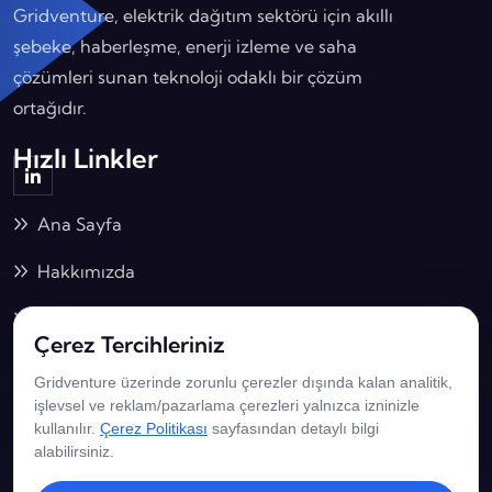
Gridventure, elektrik dağıtım sektörü için akıllı
şebeke, haberleşme, enerji izleme ve saha
çözümleri sunan teknoloji odaklı bir çözüm
ortağıdır.
Hızlı Linkler
Ana Sayfa
Hakkımızda
Çözümlerimiz
Çerez Tercihleriniz
İş Birliklerimiz
Gridventure üzerinde zorunlu çerezler dışında kalan analitik,
İletişim Bilgilerimiz
işlevsel ve reklam/pazarlama çerezleri yalnızca izninizle
kullanılır.
Çerez Politikası
sayfasından detaylı bilgi
alabilirsiniz.
Adalet Mah. Hasan Gönüllü Bulvarı No: 15/1