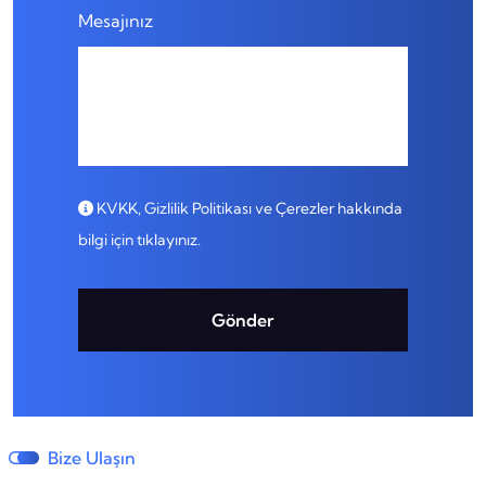
Mesajınız
KVKK, Gizlilik Politikası ve Çerezler hakkında
bilgi için tıklayınız.
Gönder
Bize Ulaşın