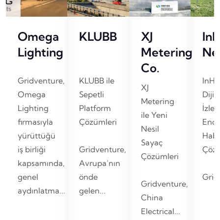
Omega
KLUBB
XJ
In
Lighting
Metering
Ne
Co.
Gridventure,
KLUBB ile
InHa
XJ
Omega
Sepetli
Dijit
Metering
Lighting
Platform
İzle
ile Yeni
firmasıyla
Çözümleri
Endü
Nesil
yürüttüğü
Habe
Sayaç
iş birliği
Gridventure,
Çözü
Çözümleri
kapsamında,
Avrupa’nın
genel
önde
Gridv
Gridventure,
aydınlatma...
gelen...
China
Electrical...