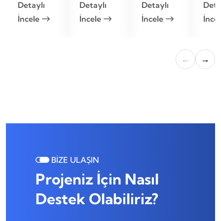
Detaylı
Detaylı
Detaylı
Deta
İncele
İncele
İncele
İnce
←
→
BİZE ULAŞIN
Projeniz İçin Nasıl
Destek Olabiliriz?