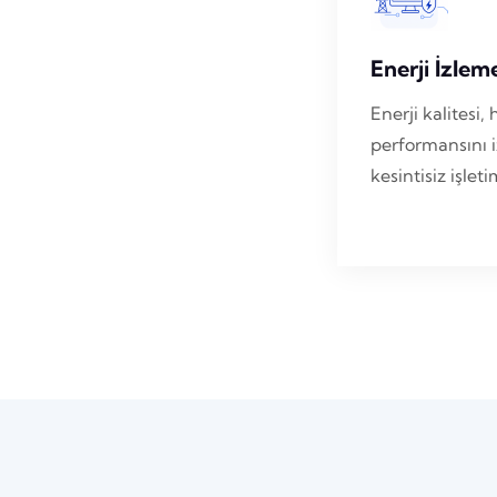
Enerji İzlem
Enerji kalites
performansını i
kesintisiz işlet