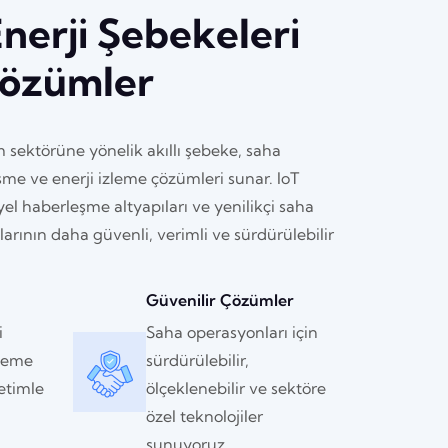
Enerji Şebekeleri
 Çözümler
m sektörüne yönelik akıllı şebeke, saha
me ve enerji izleme çözümleri sunar. IoT
iyel haberleşme altyapıları ve yenilikçi saha
larının daha güvenli, verimli ve sürdürülebilir
Güvenilir Çözümler
i
Saha operasyonları için
zleme
sürdürülebilir,
etimle
ölçeklenebilir ve sektöre
özel teknolojiler
sunuyoruz.