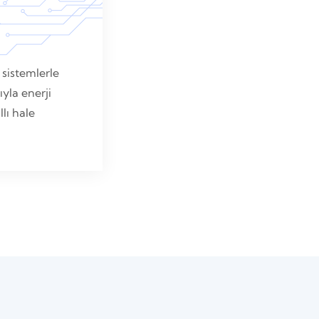
 sistemlerle
ıyla enerji
lı hale