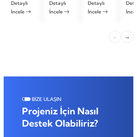
Detaylı
Detaylı
Detaylı
Deta
İncele
İncele
İncele
İnce
←
→
BİZE ULAŞIN
Projeniz İçin Nasıl
Destek Olabiliriz?