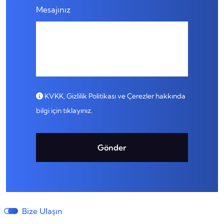
Mesajınız
KVKK, Gizlilik Politikası ve Çerezler hakkında
bilgi için tıklayınız.
Gönder
Bize Ulaşın