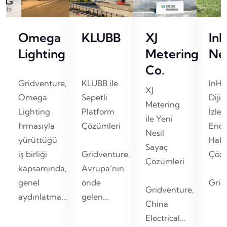
Omega
KLUBB
XJ
In
Lighting
Metering
Ne
Co.
Gridventure,
KLUBB ile
InHa
XJ
Omega
Sepetli
Dijit
Metering
Lighting
Platform
İzle
ile Yeni
firmasıyla
Çözümleri
Endü
Nesil
yürüttüğü
Habe
Sayaç
iş birliği
Gridventure,
Çözü
Çözümleri
kapsamında,
Avrupa’nın
genel
önde
Gridv
Gridventure,
aydınlatma...
gelen...
China
Electrical...