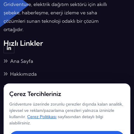
Gridventure, elektrik dağıtım sektörü için akıllı
şebeke, haberleşme, enerji izleme ve saha
çözümleri sunan teknoloji odaklı bir çözüm
ortağıdır.
Hızlı Linkler
Ana Sayfa
Hakkımızda
Çözümlerimiz
Çerez Tercihleriniz
İş Birliklerimiz
Gridventure üzerinde zorunlu çerezler dışında kalan analitik,
İletişim Bilgilerimiz
işlevsel ve reklam/pazarlama çerezleri yalnızca izninizle
kullanılır.
Çerez Politikası
sayfasından detaylı bilgi
alabilirsiniz.
Adalet Mah. Hasan Gönüllü Bulvarı No: 15/1