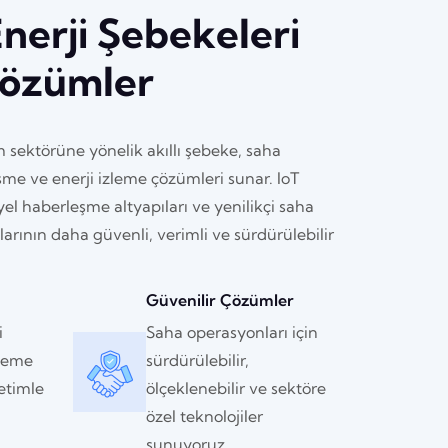
Enerji Şebekeleri
 Çözümler
m sektörüne yönelik akıllı şebeke, saha
me ve enerji izleme çözümleri sunar. IoT
iyel haberleşme altyapıları ve yenilikçi saha
larının daha güvenli, verimli ve sürdürülebilir
Güvenilir Çözümler
i
Saha operasyonları için
zleme
sürdürülebilir,
etimle
ölçeklenebilir ve sektöre
özel teknolojiler
sunuyoruz.