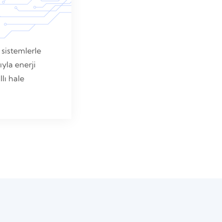
 sistemlerle
ıyla enerji
lı hale