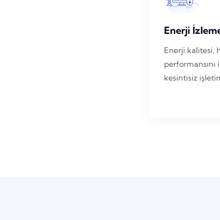
Enerji İzlem
Enerji kalites
performansını i
kesintisiz işlet